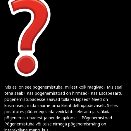
Mis asi on see põgenemistuba, millest kõik räägivad? Mis seal
teha saab? Kas põgenemistoad on hirmsad? Kas EscapeTartu
põgenemistubadesse saavad tulla ka lapsed? Need on
küsimused, mida saame oma klientidelt igapäevaselt. Selles
postitutes püüamegi seda veidi lahti seletada ja rääkida
põgenemistubadest ja nende ajaloost. Põgenemistoad
Põgenemistuba või teise nimega põgenemismäng on
interaktiivne mäng, kus […]