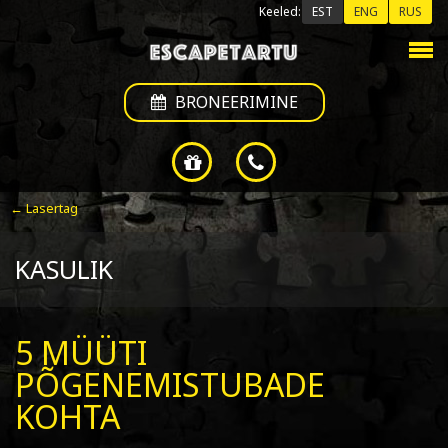
Keeled:
EST
ENG
RUS
BRONEERIMINE
← Lasertag
KASULIK
5 MÜÜTI
PÕGENEMISTUBADE
KOHTA