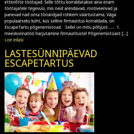
ettevõtte töötajad. Selle tõttu korraldatakse aina enam
töötajatele tegevusi, mis neid arendavad, motiveerivad ja
panevad nad oma tööandjaid rohkem väärtustama. Väga
populaarseks koht, kus selline firmaüritus korraldada, on
EscapeTartu põgenemistoad. Sellel on mitu põhjust…… 1.
meeskonnatöö harjutamine firmaüritustel Põgenemistoast […]
Loe edasi
LASTESÜNNIPÄEVAD
ESCAPETARTUS