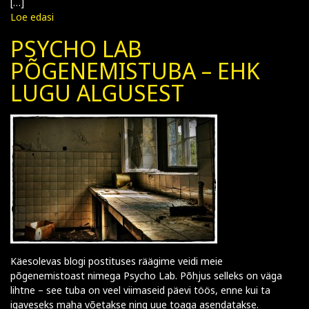
[…]
Loe edasi
PSYCHO LAB
PÕGENEMISTUBA – EHK
LUGU ALGUSEST
Käesolevas blogi postituses räägime veidi meie
põgenemistoast nimega Psycho Lab. Põhjus selleks on väga
lihtne – see tuba on veel viimaseid päevi töös, enne kui ta
igaveseks maha võetakse ning uue toaga asendatakse.