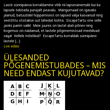
Laste sünnipäeva korraldamine võib nii lapsevanemale kui ka
lapsele tekitada parajalt peavalu. Mängumaad on igavaks
jäänud, batuutidel hüppamisest on lapsed välja kasvanud ning
seetõttu otsitakse uut lahedat kohta. EscapeTartu one selle
jaoks parim valik! Meie juures on lastel alati põnev ning
kogemus on näidanud, et lastele põgenemistoad meeldivad
väga! Kellele mõeldud? EscapeTartu korraldab sünnipäevi
lastele […]
Loe edasi
ÜLESANDED
PÕGENEMISTUBADES – MIS
NEED ENDAST KUJUTAVAD?