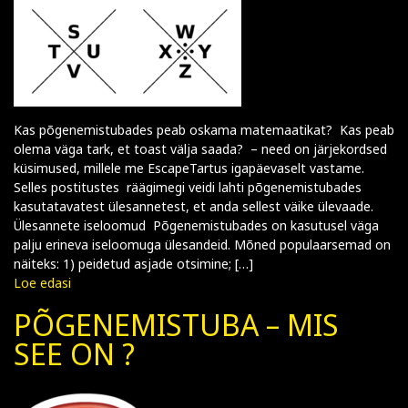
Kas põgenemistubades peab oskama matemaatikat? Kas peab
olema väga tark, et toast välja saada? – need on järjekordsed
küsimused, millele me EscapeTartus igapäevaselt vastame.
Selles postitustes räägimegi veidi lahti põgenemistubades
kasutatavatest ülesannetest, et anda sellest väike ülevaade.
Ülesannete iseloomud Põgenemistubades on kasutusel väga
palju erineva iseloomuga ülesandeid. Mõned populaarsemad on
näiteks: 1) peidetud asjade otsimine; […]
Loe edasi
PÕGENEMISTUBA – MIS
SEE ON ?