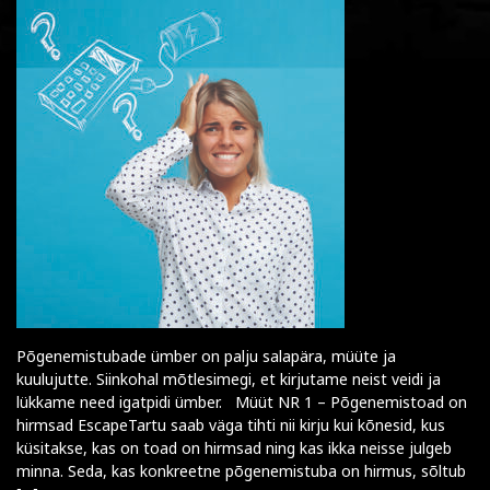
Põgenemistubade ümber on palju salapära, müüte ja
kuulujutte. Siinkohal mõtlesimegi, et kirjutame neist veidi ja
lükkame need igatpidi ümber. Müüt NR 1 – Põgenemistoad on
hirmsad EscapeTartu saab väga tihti nii kirju kui kõnesid, kus
küsitakse, kas on toad on hirmsad ning kas ikka neisse julgeb
minna. Seda, kas konkreetne põgenemistuba on hirmus, sõltub